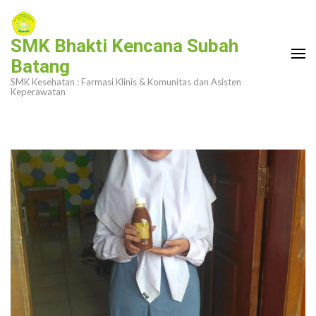
Lompat
ke
SMK Bhakti Kencana Subah
konten
Batang
(Tekan
SMK Kesehatan : Farmasi Klinis & Komunitas dan Asisten
Enter)
Keperawatan