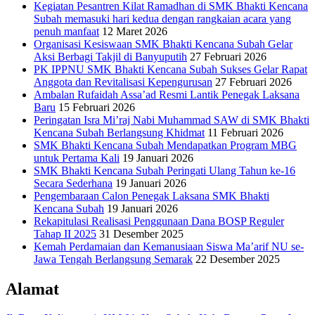
Kegiatan Pesantren Kilat Ramadhan di SMK Bhakti Kencana
Subah memasuki hari kedua dengan rangkaian acara yang
penuh manfaat
12 Maret 2026
Organisasi Kesiswaan SMK Bhakti Kencana Subah Gelar
Aksi Berbagi Takjil di Banyuputih
27 Februari 2026
PK IPPNU SMK Bhakti Kencana Subah Sukses Gelar Rapat
Anggota dan Revitalisasi Kepengurusan
27 Februari 2026
Ambalan Rufaidah Assa’ad Resmi Lantik Penegak Laksana
Baru
15 Februari 2026
Peringatan Isra Mi’raj Nabi Muhammad SAW di SMK Bhakti
Kencana Subah Berlangsung Khidmat
11 Februari 2026
SMK Bhakti Kencana Subah Mendapatkan Program MBG
untuk Pertama Kali
19 Januari 2026
SMK Bhakti Kencana Subah Peringati Ulang Tahun ke-16
Secara Sederhana
19 Januari 2026
Pengembaraan Calon Penegak Laksana SMK Bhakti
Kencana Subah
19 Januari 2026
Rekapitulasi Realisasi Penggunaan Dana BOSP Reguler
Tahap II 2025
31 Desember 2025
Kemah Perdamaian dan Kemanusiaan Siswa Ma’arif NU se-
Jawa Tengah Berlangsung Semarak
22 Desember 2025
Alamat