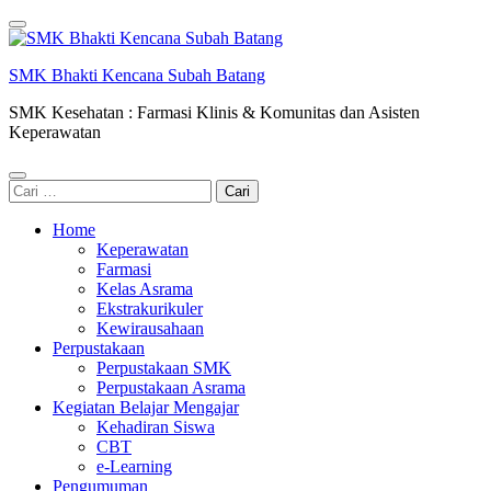
Lompat
ke
konten
SMK Bhakti Kencana Subah Batang
(Tekan
Enter)
SMK Kesehatan : Farmasi Klinis & Komunitas dan Asisten
Keperawatan
Cari
untuk:
Home
Keperawatan
Farmasi
Kelas Asrama
Ekstrakurikuler
Kewirausahaan
Perpustakaan
Perpustakaan SMK
Perpustakaan Asrama
Kegiatan Belajar Mengajar
Kehadiran Siswa
CBT
e-Learning
Pengumuman