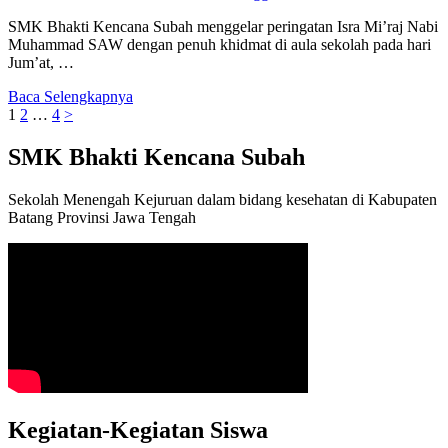
SMK Bhakti Kencana Subah menggelar peringatan Isra Mi’raj Nabi
Muhammad SAW dengan penuh khidmat di aula sekolah pada hari
Jum’at, …
Baca Selengkapnya
Paginasi
Halaman
Halaman
Halaman
1
2
…
4
>
pos
SMK Bhakti Kencana Subah
Sekolah Menengah Kejuruan dalam bidang kesehatan di Kabupaten
Batang Provinsi Jawa Tengah
Kegiatan-Kegiatan Siswa