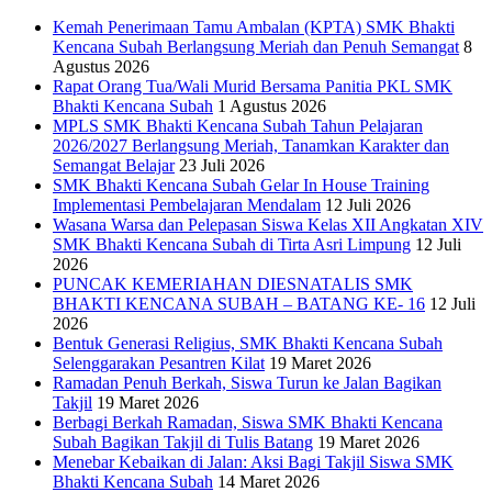
Kemah Penerimaan Tamu Ambalan (KPTA) SMK Bhakti
Kencana Subah Berlangsung Meriah dan Penuh Semangat
8
Agustus 2026
Rapat Orang Tua/Wali Murid Bersama Panitia PKL SMK
Bhakti Kencana Subah
1 Agustus 2026
MPLS SMK Bhakti Kencana Subah Tahun Pelajaran
2026/2027 Berlangsung Meriah, Tanamkan Karakter dan
Semangat Belajar
23 Juli 2026
SMK Bhakti Kencana Subah Gelar In House Training
Implementasi Pembelajaran Mendalam
12 Juli 2026
Wasana Warsa dan Pelepasan Siswa Kelas XII Angkatan XIV
SMK Bhakti Kencana Subah di Tirta Asri Limpung
12 Juli
2026
PUNCAK KEMERIAHAN DIESNATALIS SMK
BHAKTI KENCANA SUBAH – BATANG KE- 16
12 Juli
2026
Bentuk Generasi Religius, SMK Bhakti Kencana Subah
Selenggarakan Pesantren Kilat
19 Maret 2026
Ramadan Penuh Berkah, Siswa Turun ke Jalan Bagikan
Takjil
19 Maret 2026
Berbagi Berkah Ramadan, Siswa SMK Bhakti Kencana
Subah Bagikan Takjil di Tulis Batang
19 Maret 2026
Menebar Kebaikan di Jalan: Aksi Bagi Takjil Siswa SMK
Bhakti Kencana Subah
14 Maret 2026