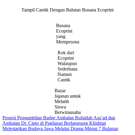
Tampil Cantik Dengan Balutan Busana Ecoprint
Busana
Ecoprint
yang
Mempesona
Rok dari
Ecoprint
Walaupun
Sederhana
Namun
Cantik
Bazar
Jajanan untuk
Melatih
Siswa
Berwirausaha
Navigasi
Prosesi Pengambilan Badge Ambalan Rufaidah Asa’ad dan
Ambalan Dr. Cipto di Pagilaran Berlangsung Khidmat
pos
Melestarikan Budaya Jawa Melalui Drama Mitoni 7 Bulanan