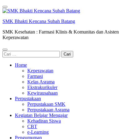
Lompat
ke
konten
SMK Bhakti Kencana Subah Batang
(Tekan
Enter)
SMK Kesehatan : Farmasi Klinis & Komunitas dan Asisten
Keperawatan
Cari
untuk:
Home
Keperawatan
Farmasi
Kelas Asrama
Ekstrakurikuler
Kewirausahaan
Perpustakaan
Perpustakaan SMK
Perpustakaan Asrama
Kegiatan Belajar Mengajar
Kehadiran Siswa
CBT
e-Learning
Pengumuman