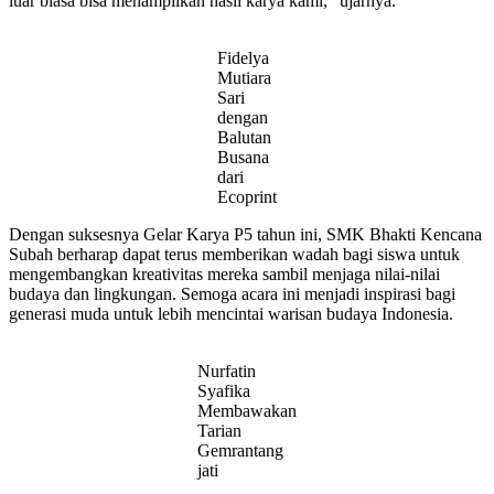
luar biasa bisa menampilkan hasil karya kami,” ujarnya.
Fidelya
Mutiara
Sari
dengan
Balutan
Busana
dari
Ecoprint
Dengan suksesnya Gelar Karya P5 tahun ini, SMK Bhakti Kencana
Subah berharap dapat terus memberikan wadah bagi siswa untuk
mengembangkan kreativitas mereka sambil menjaga nilai-nilai
budaya dan lingkungan. Semoga acara ini menjadi inspirasi bagi
generasi muda untuk lebih mencintai warisan budaya Indonesia.
Nurfatin
Syafika
Membawakan
Tarian
Gemrantang
jati