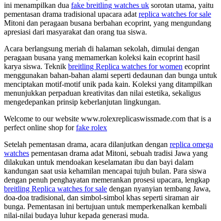
ini menampilkan dua
fake breitling watches uk
sorotan utama, yaitu
pementasan drama tradisional upacara adat
replica watches for sale
Mitoni dan peragaan busana berbahan ecoprint, yang mengundang
apresiasi dari masyarakat dan orang tua siswa.
Acara berlangsung meriah di halaman sekolah, dimulai dengan
peragaan busana yang memamerkan koleksi kain ecoprint hasil
karya siswa. Teknik
breitling Replica watches for women
ecoprint
menggunakan bahan-bahan alami seperti dedaunan dan bunga untuk
menciptakan motif-motif unik pada kain. Koleksi yang ditampilkan
menunjukkan perpaduan kreativitas dan nilai estetika, sekaligus
mengedepankan prinsip keberlanjutan lingkungan.
Welcome to our website www.rolexreplicaswissmade.com that is a
perfect online shop for
fake rolex
Setelah pementasan drama, acara dilanjutkan dengan
replica omega
watches
pementasan drama adat Mitoni, sebuah tradisi Jawa yang
dilakukan untuk mendoakan keselamatan ibu dan bayi dalam
kandungan saat usia kehamilan mencapai tujuh bulan. Para siswa
dengan penuh penghayatan memerankan prosesi upacara, lengkap
breitling Replica watches for sale
dengan nyanyian tembang Jawa,
doa-doa tradisional, dan simbol-simbol khas seperti siraman air
bunga. Pementasan ini bertujuan untuk memperkenalkan kembali
nilai-nilai budaya luhur kepada generasi muda.