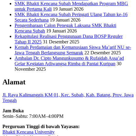
SMK Bhakti Kencana Subah Mendapatkan Program MBG
untuk Pertama Kali
19 Januari 2026
SMK Bhakti Kencana Subah Peringati Ulang Tahun ke-16
Secara Sederhana
19 Januari 2026
Pengembaraan Calon Penegak Laksana SMK Bhakti
Kencana Subah
19 Januari 2026
Rekapitulasi Realisasi Penggunaan Dana BOSP Reguler
Tahap II 2025
31 Desember 2025
Kemah Perdamaian dan Kemanusiaan Siswa Ma’arif NU se-
Jawa Tengah Berlangsung Semarak
22 Desember 2025
Ambalan Dr. Cipto Mangunkusumo & Rufaidah Assa’ad
Gelar Kegiatan Adiwangsa Rimba di Pantai Kuripan
30
November 2025
Alamat
Jl. Raya Kalimanggis KM 01, Kec. Subah, Kab. Batang, Prov. Jawa
Tengah
Jam Buka
Senin–Sabtu: 7:00AM–4:00PM
Perguruan Tinggi di bawah Yayasan:
Bhakti Kencana University