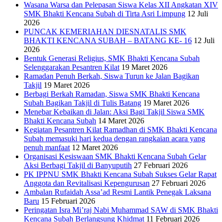
Wasana Warsa dan Pelepasan Siswa Kelas XII Angkatan XIV
SMK Bhakti Kencana Subah di Tirta Asri Limpung
12 Juli
2026
PUNCAK KEMERIAHAN DIESNATALIS SMK
BHAKTI KENCANA SUBAH – BATANG KE- 16
12 Juli
2026
Bentuk Generasi Religius, SMK Bhakti Kencana Subah
Selenggarakan Pesantren Kilat
19 Maret 2026
Ramadan Penuh Berkah, Siswa Turun ke Jalan Bagikan
Takjil
19 Maret 2026
Berbagi Berkah Ramadan, Siswa SMK Bhakti Kencana
Subah Bagikan Takjil di Tulis Batang
19 Maret 2026
Menebar Kebaikan di Jalan: Aksi Bagi Takjil Siswa SMK
Bhakti Kencana Subah
14 Maret 2026
Kegiatan Pesantren Kilat Ramadhan di SMK Bhakti Kencana
Subah memasuki hari kedua dengan rangkaian acara yang
penuh manfaat
12 Maret 2026
Organisasi Kesiswaan SMK Bhakti Kencana Subah Gelar
Aksi Berbagi Takjil di Banyuputih
27 Februari 2026
PK IPPNU SMK Bhakti Kencana Subah Sukses Gelar Rapat
Anggota dan Revitalisasi Kepengurusan
27 Februari 2026
Ambalan Rufaidah Assa’ad Resmi Lantik Penegak Laksana
Baru
15 Februari 2026
Peringatan Isra Mi’raj Nabi Muhammad SAW di SMK Bhakti
Kencana Subah Berlangsung Khidmat
11 Februari 2026