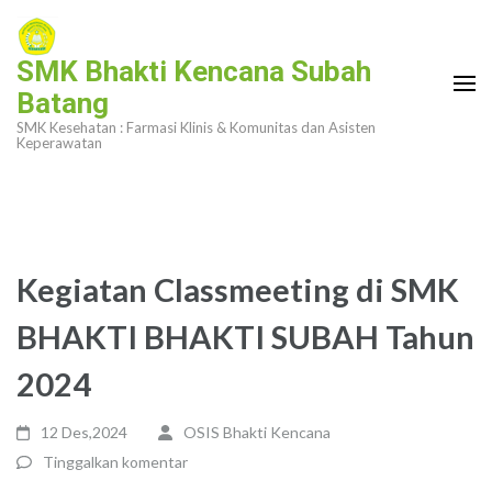
Lompat
ke
SMK Bhakti Kencana Subah
konten
Batang
(Tekan
SMK Kesehatan : Farmasi Klinis & Komunitas dan Asisten
Enter)
Keperawatan
Kegiatan Classmeeting di SMK
BHAKTI BHAKTI SUBAH Tahun
2024
12 Des,2024
OSIS Bhakti Kencana
Tinggalkan komentar