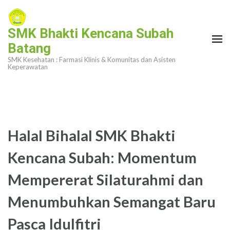
Lompat
ke
SMK Bhakti Kencana Subah
konten
Batang
(Tekan
SMK Kesehatan : Farmasi Klinis & Komunitas dan Asisten
Enter)
Keperawatan
Halal Bihalal SMK Bhakti
Kencana Subah: Momentum
Mempererat Silaturahmi dan
Menumbuhkan Semangat Baru
Pasca Idulfitri