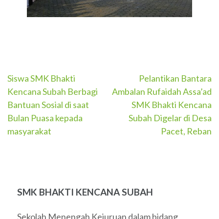
Navigasi
Siswa SMK Bhakti
Pelantikan Bantara
Kencana Subah Berbagi
Ambalan Rufaidah Assa’ad
pos
Bantuan Sosial di saat
SMK Bhakti Kencana
Bulan Puasa kepada
Subah Digelar di Desa
masyarakat
Pacet, Reban
SMK BHAKTI KENCANA SUBAH
Sekolah Menengah Kejuruan dalam bidang