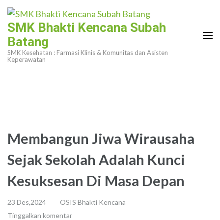
Lompat
ke
SMK Bhakti Kencana Subah
konten
Batang
(Tekan
SMK Kesehatan : Farmasi Klinis & Komunitas dan Asisten
Enter)
Keperawatan
Membangun Jiwa Wirausaha
Sejak Sekolah Adalah Kunci
Kesuksesan Di Masa Depan
23 Des,2024
OSIS Bhakti Kencana
Tinggalkan komentar