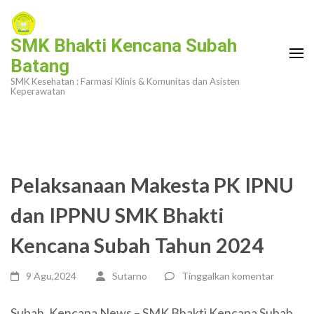
Lompat
ke
SMK Bhakti Kencana Subah
konten
Batang
(Tekan
SMK Kesehatan : Farmasi Klinis & Komunitas dan Asisten
Enter)
Keperawatan
Pelaksanaan Makesta PK IPNU
dan IPPNU SMK Bhakti
Kencana Subah Tahun 2024
9 Agu,2024
Sutarno
Tinggalkan komentar
Subah, Kencana News – SMK Bhakti Kencana Subah