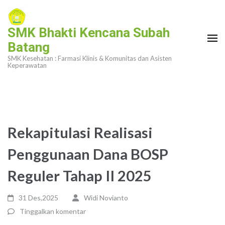
Lompat
ke
SMK Bhakti Kencana Subah
konten
Batang
(Tekan
SMK Kesehatan : Farmasi Klinis & Komunitas dan Asisten
Enter)
Keperawatan
Rekapitulasi Realisasi
Penggunaan Dana BOSP
Reguler Tahap II 2025
31 Des,2025
Widi Novianto
Tinggalkan komentar