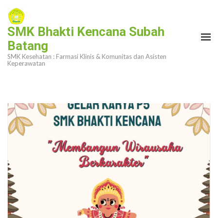
Lompat
ke
SMK Bhakti Kencana Subah
konten
Batang
(Tekan
SMK Kesehatan : Farmasi Klinis & Komunitas dan Asisten
Enter)
Keperawatan