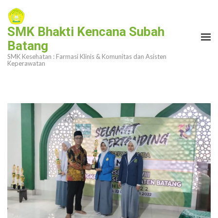
Lompat
ke
SMK Bhakti Kencana Subah
konten
Batang
(Tekan
SMK Kesehatan : Farmasi Klinis & Komunitas dan Asisten
Enter)
Keperawatan