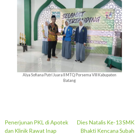
Alya Sofiana Putri Juara II MTQ Porsema VIII Kabupaten
Batang
Navigasi
Penerjunan PKL di Apotek
Dies Natalis Ke-13 SMK
dan Klinik Rawat Inap
Bhakti Kencana Subah
pos