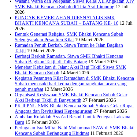
Wasana Warsa dan Pelepasan Siswa Kelas XII Angkatan XIV
SMK Bhakti Kencana Subah di Tirta Asri Limpung
12 Juli
2026
PUNCAK KEMERIAHAN DIESNATALIS SMK
BHAKTI KENCANA SUBAH – BATANG KE- 16
12 Juli
2026
Bentuk Generasi Religius, SMK Bhakti Kencana Subah
Selenggarakan Pesantren Kilat
19 Maret 2026
Ramadan Penuh Berkah, Siswa Turun ke Jalan Bagikan
Takjil
19 Maret 2026
Berbagi Berkah Ramadan, Siswa SMK Bhakti Kencana
Subah Bagikan Takjil di Tulis Batang
19 Maret 2026
Menebar Kebaikan di Jalan: Aksi Bagi Takjil Siswa SMK
Bhakti Kencana Subah
14 Maret 2026
Kegiatan Pesantren Kilat Ramadhan di SMK Bhakti Kencana
Subah memasuki hari kedua dengan rangkaian acara yang
penuh manfaat
12 Maret 2026
Organisasi Kesiswaan SMK Bhakti Kencana Subah Gelar
Aksi Berbagi Takjil di Banyuputih
27 Februari 2026
PK IPPNU SMK Bhakti Kencana Subah Sukses Gelar Rapat
Anggota dan Revitalisasi Kepengurusan
27 Februari 2026
Ambalan Rufaidah Assa’ad Resmi Lantik Penegak Laksana
Baru
15 Februari 2026
Peringatan Isra Mi’raj Nabi Muhammad SAW di SMK Bhakti
Kencana Subah Berlangsung Khidmat
11 Februari 2026