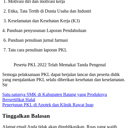
1. Motivasi diri dan motivasi kerja
2. Etika, Tata Tertib di Dunia Usaha dan Industri
3. Keselamatan dan Kesehatan Kerja (K3)
4. Panduan penyusunan Laporan Pendahuluan
6. Panduan penulisan jurnal farmasi
7. Tata cara penulisan laporan PKL
Peserta PKL 2022 Telah Memakai Tanda Pengenal
Semoga pelaksanaan PKL dapat berjalan lancar dan peserta didik
yang menjalankan PKL selalu diberikan kesehatan dan keselamatan.
Str
Navigasi
Satu-satunya SMK di Kabupaten Batang yang Produknya
Bersertifikat Halal
pos
Penerjunan PKL di Apotek dan Klinik Rawat Inap
Tinggalkan Balasan
Alamat email Anda tidak akan dipublikasikan.
Ruas yang wajib