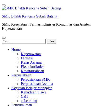
Lompat
ke
konten
SMK Bhakti Kencana Subah Batang
(Tekan
Enter)
SMK Kesehatan : Farmasi Klinis & Komunitas dan Asisten
Keperawatan
Cari
untuk:
Home
Keperawatan
Farmasi
Kelas Asrama
Ekstrakurikuler
Kewirausahaan
Perpustakaan
Perpustakaan SMK
Perpustakaan Asrama
Kegiatan Belajar Mengajar
Kehadiran Siswa
CBT
e-Learning
Pengumuman