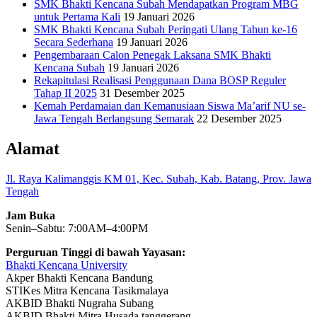
SMK Bhakti Kencana Subah Mendapatkan Program MBG
untuk Pertama Kali
19 Januari 2026
SMK Bhakti Kencana Subah Peringati Ulang Tahun ke-16
Secara Sederhana
19 Januari 2026
Pengembaraan Calon Penegak Laksana SMK Bhakti
Kencana Subah
19 Januari 2026
Rekapitulasi Realisasi Penggunaan Dana BOSP Reguler
Tahap II 2025
31 Desember 2025
Kemah Perdamaian dan Kemanusiaan Siswa Ma’arif NU se-
Jawa Tengah Berlangsung Semarak
22 Desember 2025
Alamat
Jl. Raya Kalimanggis KM 01, Kec. Subah, Kab. Batang, Prov. Jawa
Tengah
Jam Buka
Senin–Sabtu: 7:00AM–4:00PM
Perguruan Tinggi di bawah Yayasan:
Bhakti Kencana University
Akper Bhakti Kencana Bandung
STIKes Mitra Kencana Tasikmalaya
AKBID Bhakti Nugraha Subang
AKBID Bhakti Mitra Husada tanggerang