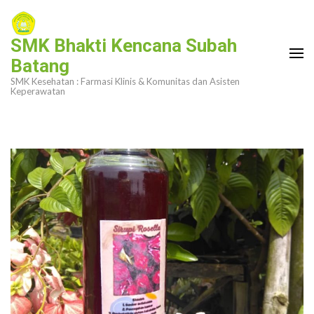
Lompat
ke
SMK Bhakti Kencana Subah
konten
Batang
(Tekan
SMK Kesehatan : Farmasi Klinis & Komunitas dan Asisten
Enter)
Keperawatan