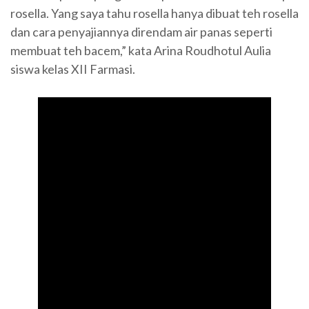
rosella. Yang saya tahu rosella hanya dibuat teh rosella
dan cara penyajiannya direndam air panas seperti
membuat teh bacem,” kata Arina Roudhotul Aulia
siswa kelas XII Farmasi.