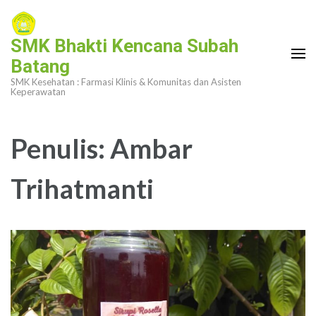
Lompat
ke
SMK Bhakti Kencana Subah
konten
Batang
(Tekan
SMK Kesehatan : Farmasi Klinis & Komunitas dan Asisten
Enter)
Keperawatan
Penulis:
Ambar
Trihatmanti