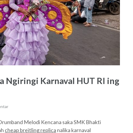
Ngiringi Karnaval HUT RI ing
ntar
Drumband Melodi Kencana saka SMK Bhakti
ah
cheap breitling replica
nalika karnaval