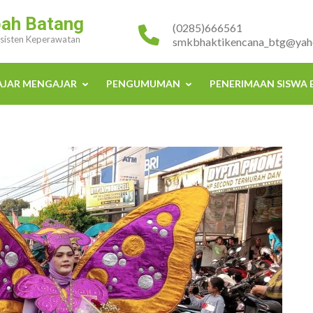
bah Batang
(0285)666561
Asisten Keperawatan
smkbhaktikencana_btg@yaho
AJAR MENGAJAR
PENGUMUMAN
PENERIMAAN SISWA 