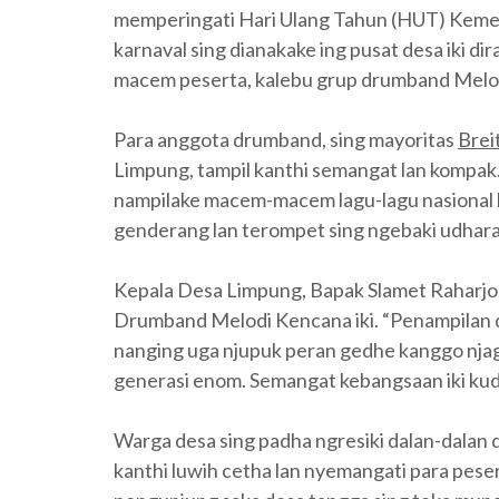
memperingati Hari Ulang Tahun (HUT) Kemer
karnaval sing dianakake ing pusat desa iki d
macem peserta, kalebu grup drumband Melodi
Para anggota drumband, sing mayoritas
Brei
Limpung, tampil kanthi semangat lan kompa
nampilake macem-macem lagu-lagu nasional l
genderang lan terompet sing ngebaki udhar
Kepala Desa Limpung, Bapak Slamet Raharjo,
Drumband Melodi Kencana iki. “Penampilan 
nanging uga njupuk peran gedhe kanggo nja
generasi enom. Semangat kebangsaan iki kud
Warga desa sing padha ngresiki dalan-dalan
kanthi luwih cetha lan nyemangati para pese