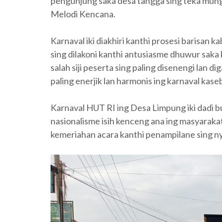
pengunjung saka desa tangga sing teka mu
Melodi Kencana.
Karnaval iki diakhiri kanthi prosesi barisan
sing dilakoni kanthi antusiasme dhuwur sak
salah siji peserta sing paling disenengi lan
paling enerjik lan harmonis ing karnaval kase
Karnaval HUT RI ing Desa Limpung iki dadi b
nasionalisme isih kenceng ana ing masyarak
kemeriahan acara kanthi penampilane sing 