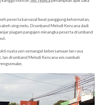
ng kanggo nonton
.iwc replica
penampilan apik saka
 kabeh peserta karnaval liwat panggung kehormatan,
a kabeh sing melu. Drumband Melodi Kencana dadi
 diganjar piagam pangajen minangka peserta drumband
but.
ukti nyata yen semangat kebersamaan lan rasa
at, lan drumband Melodi Kencana wis nambah
nyengsemake.