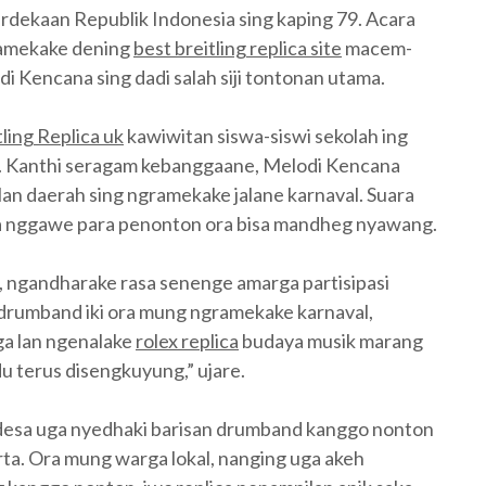
dekaan Republik Indonesia sing kaping 79. Acara
iramekake dening
best breitling replica site
macem-
 Kencana sing dadi salah siji tontonan utama.
tling Replica uk
kawiwitan siswa-siswi sekolah ing
k. Kanthi seragam kebanggaane, Melodi Kencana
an daerah sing ngramekake jalane karnaval. Suara
a nggawe para penonton ora bisa mandheg nyawang.
 ngandharake rasa senenge amarga partisipasi
drumband iki ora mung ngramekake karnaval,
ga lan ngenalake
rolex replica
budaya musik marang
u terus disengkuyung,” ujare.
 desa uga nyedhaki barisan drumband kanggo nonton
rta. Ora mung warga lokal, nanging uga akeh