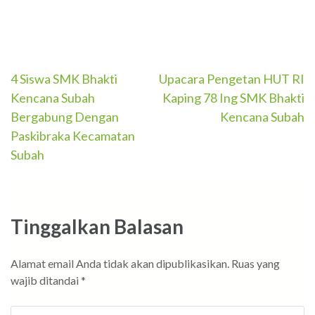
Navigasi
4 Siswa SMK Bhakti
Upacara Pengetan HUT RI
Kencana Subah
Kaping 78 Ing SMK Bhakti
pos
Bergabung Dengan
Kencana Subah
Paskibraka Kecamatan
Subah
Tinggalkan Balasan
Alamat email Anda tidak akan dipublikasikan.
Ruas yang
wajib ditandai
*
Komentar