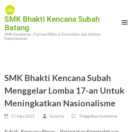
Lompat
ke
SMK Bhakti Kencana Subah
konten
Batang
(Tekan
SMK Kesehatan : Farmasi Klinis & Komunitas dan Asisten
Enter)
Keperawatan
SMK Bhakti Kencana Subah
Menggelar Lomba 17-an Untuk
Meningkatkan Nasionalisme
17 Agu,2023
Sutarno
Tinggalkan komentar
Subah, Kencana News – Peringatan Kemerdekaan