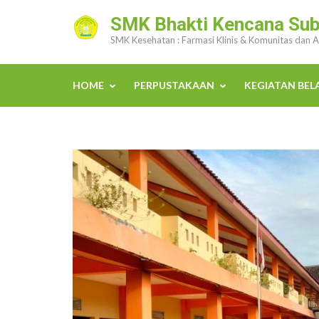
Lompat
SMK Bhakti Kencana Su
ke
SMK Kesehatan : Farmasi Klinis & Komunitas dan 
konten
(Tekan
Enter)
HOME
PERPUSTAKAAN
KEGIATAN BEL