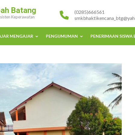
bah Batang
(0285)666561
Asisten Keperawatan
smkbhaktikencana_btg@yaho
AJAR MENGAJAR
PENGUMUMAN
PENERIMAAN SISWA 