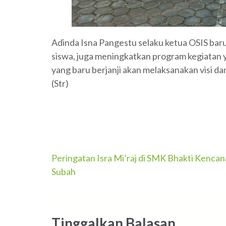
Adinda Isna Pangestu selaku ketua OSIS baru
siswa, juga meningkatkan program kegiatan ya
yang baru berjanji akan melaksanakan visi da
(Str)
Navigasi
Peringatan Isra Mi’raj di SMK Bhakti Kencan
Subah
pos
Tinggalkan Balasan