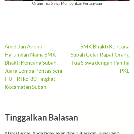
Orang Tua Siswa Memberikan Pertanyaan
Navigasi
Amel dan Andini
SMK Bhakti Kencana
Harumkan Nama SMK
Subah Gelar Rapat Orang
pos
Bhakti Kencana Subah,
Tua Siswa dengan Panitia
Juara Lomba Pentas Seni
PKL
HUT RI ke-80 Tingkat
Kecamatan Subah
Tinggalkan Balasan
Alamat email Anda tidak akan dipublikasikan.
Ruas yang