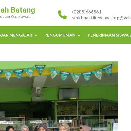
bah Batang
(0285)666561
Asisten Keperawatan
smkbhaktikencana_btg@yaho
AJAR MENGAJAR
PENGUMUMAN
PENERIMAAN SISWA 