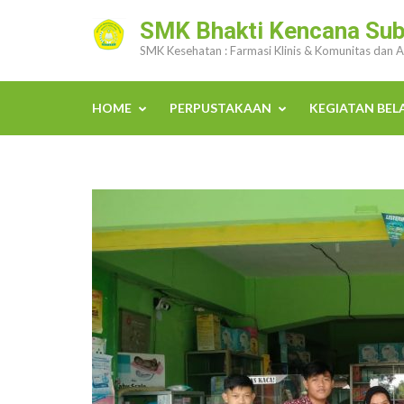
Lompat
SMK Bhakti Kencana Su
ke
SMK Kesehatan : Farmasi Klinis & Komunitas dan 
konten
(Tekan
Enter)
HOME
PERPUSTAKAAN
KEGIATAN BEL