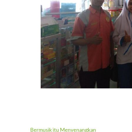
Navigasi
Bermusik itu Menyenangkan